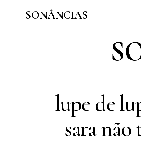
Skip
to
SONÂNCIAS
content
SO
lupe de lup
sara não