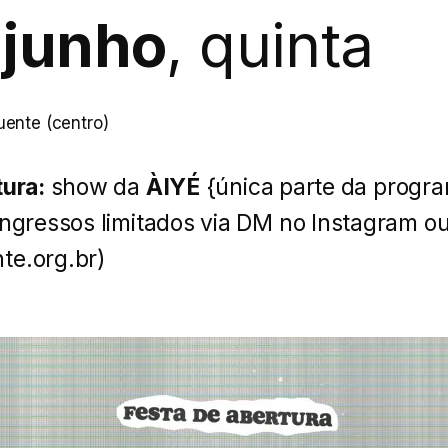
 junho
, quinta
quente (centro)
tura:
show da
ÀIYÉ
{única parte da progr
Ingressos limitados via DM no Instagram o
te.org.br)